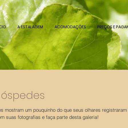
ÍCIO
A ESTALAGEM
ACOMODAÇÕES
PREÇOS E PAG
Hóspedes
es mostram um pouquinho do que seus olhares registrara
 suas fotografias e faça parte desta galeria!